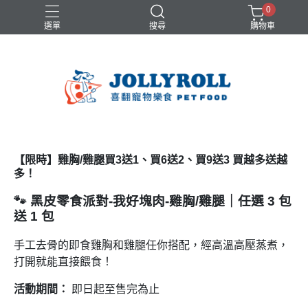
0
選單
搜尋
購物車
【限時】雞胸/雞腿買3送1、買6送2、買9送3 買越多送越
多！
🐾 黑皮零食派對-我好塊肉-雞胸/雞腿｜任選 3 包
送 1 包
手工去骨的即食雞胸和雞腿任你搭配，經高溫高壓蒸煮，
打開就能直接餵食！
活動期間：
即日起至售完為止