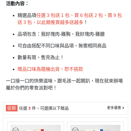
活動內容：
精選品項
任選 3 包送 1 包、買 6 包送 2 包、買 9 包
送 3 包，以此類推買越多送越多
！
品項包含：我好塊肉-雞胸、我好塊肉-雞腿
可自由搭配不同口味與品項，無需相同商品
數量有限，售完為止！
贈品口味為隨機出貨，恕不挑款
一口接一口的快樂滋味，跟毛孩一起開趴，現在就來辦場
屬於你們的零食派對吧！
促銷
任選
3
件，可選擇以下贈品
更多優惠