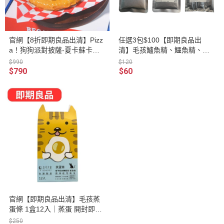
官網【8折即期良品出清】Pizz
任選3包$100【即期良品出
a！狗狗派對披薩-夏卡蘇卡嫩
清】毛孩鱸魚精、鱷魚精、牛
蛋 效期至2026.10.09
精｜無調味 溫潤補身 日常保養
$990
$120
術後滋養 補水
$790
$60
官網【即期良品出清】毛孩蒸
蛋條 1盒12入｜蒸蛋 開封即食
菌 美味適口性高
$250